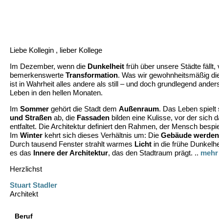
Liebe Kollegin , lieber Kollege
Im Dezember, wenn die
Dunkelheit
früh über unsere Städte fällt, 
bemerkenswerte
Transformation
. Was wir gewohnheitsmäßig die 
ist in Wahrheit alles andere als still – und doch grundlegend ande
Leben in den hellen Monaten.
Im
Sommer
gehört die Stadt dem
Außenraum
. Das Leben spielt
und Straßen
ab, die
Fassaden
bilden eine Kulisse, vor der sich d
entfaltet. Die Architektur definiert den Rahmen, der Mensch bespie
Im
Winter
kehrt sich dieses Verhältnis um: Die
Gebäude werden
Durch tausend Fenster strahlt warmes
Licht
in die frühe Dunkelhei
es das
Innere der Architektur
, das den Stadtraum prägt. ..
mehr
Herzlichst
Stuart Stadler
Architekt
Beruf